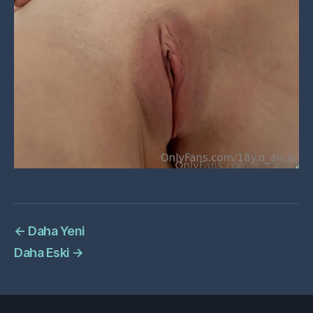
←
Daha Yeni
Daha Eski
→