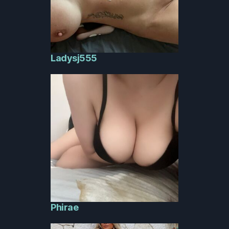
Ladysj555
Phirae