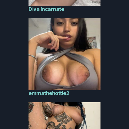
Diva Incarnate
emmathehottie2