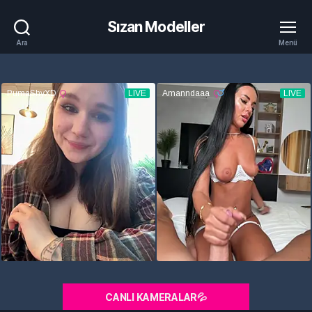
Sızan Modeller
Ara
Menü
CANLI KAMERALAR💦