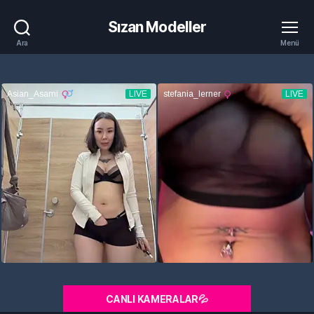
Sızan Modeller
Ara
Menü
CANLI KAMERALAR💦