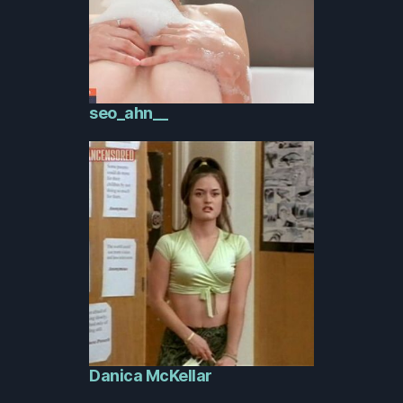
seo_ahn__
Danica McKellar