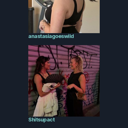
anastasiagoeswild
Shitsupact