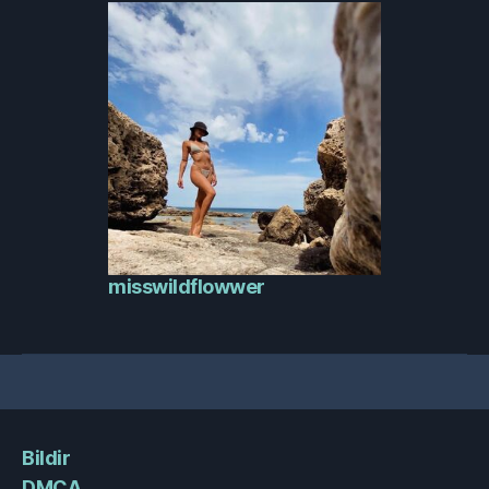
misswildflowwer
Bildir
DMCA