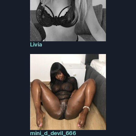
Livia
mini_d_devil_666