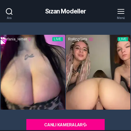
Sızan Modeller
Ara
Menü
CANLI KAMERALAR💦