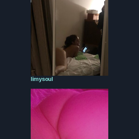
limysoul