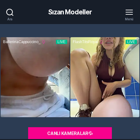
Sızan Modeller
Ara
Menü
CANLI KAMERALAR💦