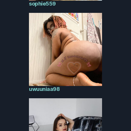
sophie559
uwuuniaa98