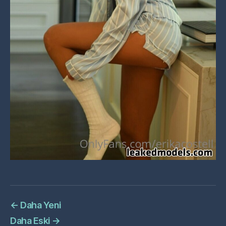
←
Daha Yeni
Daha Eski
→