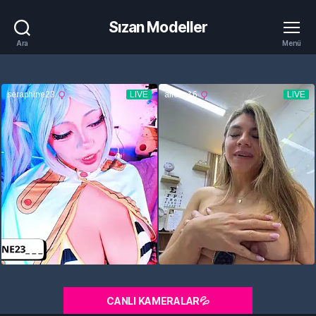
Sızan Modeller
Ara
Menü
CANLI KAMERALAR💦