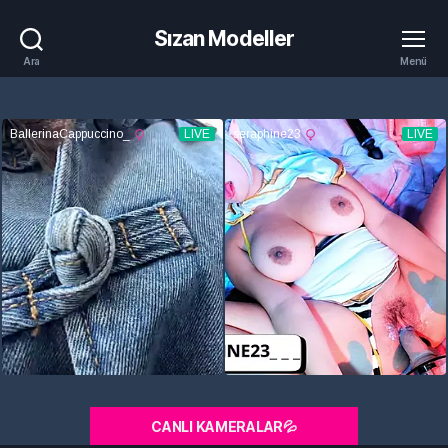
Sızan Modeller
Ara
Menü
CANLI KAMERALAR💦