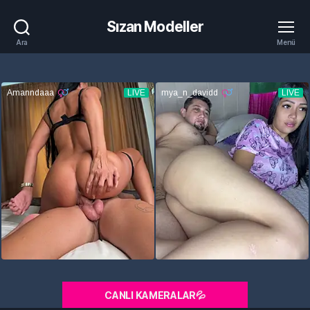
Sızan Modeller
Ara
Menü
CANLI KAMERALAR💦