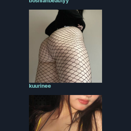
bosnianbeautyy
kuurinee