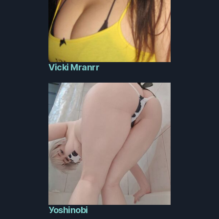
Vicki Mranrr
Уоshinоbi