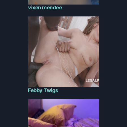
vixen mendee
Febby Twigs