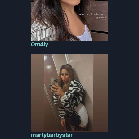
Om4ly
martybarbystar