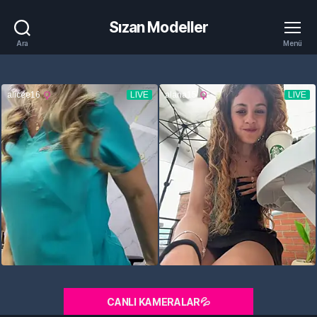
Sızan Modeller
Ara
Menü
CANLI KAMERALAR💦