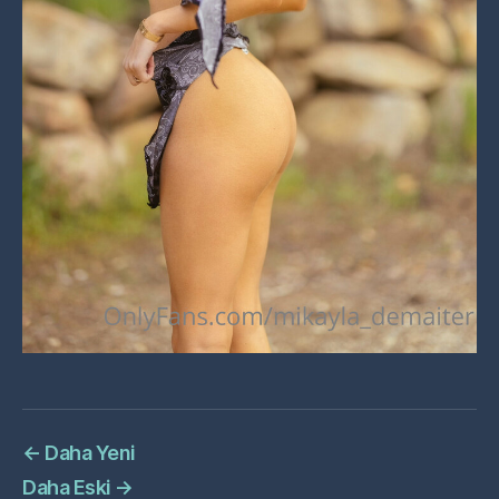
←
Daha Yeni
Daha Eski
→