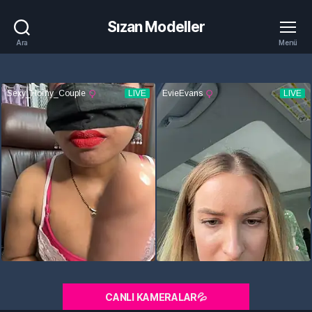
Sızan Modeller
Ara
Menü
CANLI KAMERALAR💦