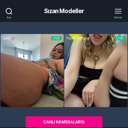
Sızan Modeller
Ara
Menü
CANLI KAMERALAR💦