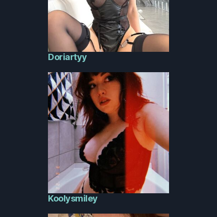
Doriartyy
Koolysmiley