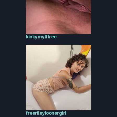
kinkymylffree
freerileyloonergirl