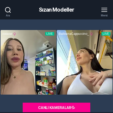
Sızan Modeller
Ara
Menü
CANLI KAMERALAR💦