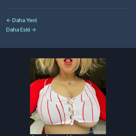
←
Daha Yeni
Daha Eski
→