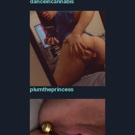
danceincannabis
plumtheprincess