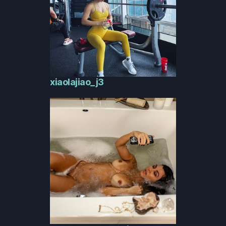
xiaolajiao_j3