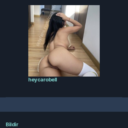
heycarobell
Bildir