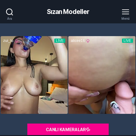
Sızan Modeller
Ara
Menü
CANLI KAMERALAR💦