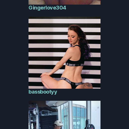
Gingerlove304
bassbootyy