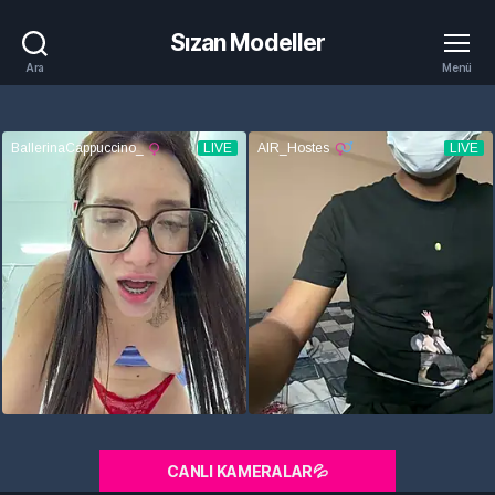
Sızan Modeller
Ara
Menü
CANLI KAMERALAR💦