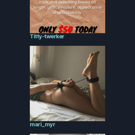
Titty-twerker
mari_myr