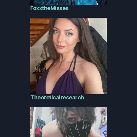
FoxxtheMisses
Theoreticalresearch