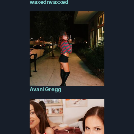
waxednvaxxed
Avani Gregg