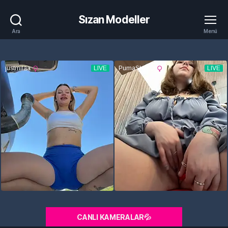
Sızan Modeller
Ara
Menü
CANLI KAMERALAR💦