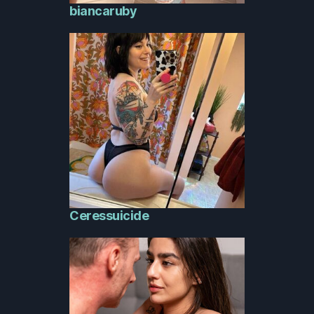
biancaruby
Ceressuicide