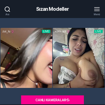
Sızan Modeller
Ara
Menü
CANLI KAMERALAR💦