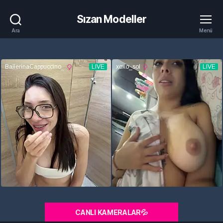
Sızan Modeller
Ara
Menü
CANLI KAMERALAR💦