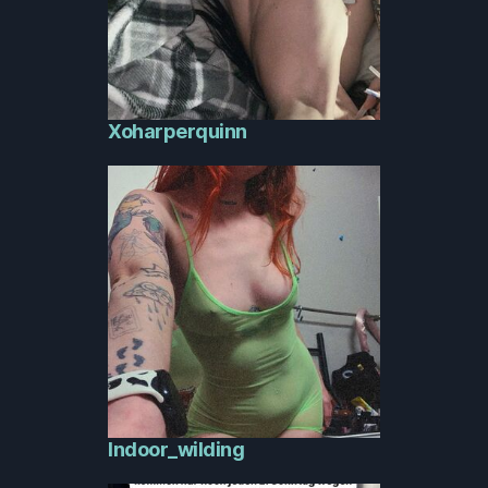
Xoharperquinn
Indoor_wilding