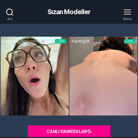
Sızan Modeller
Ara
Menü
CANLI KAMERALAR💦