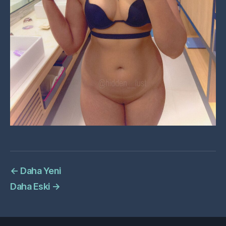
←
Daha Yeni
Daha Eski
→