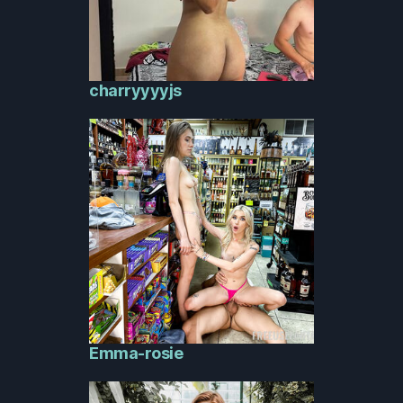
charryyyyjs
Emma-rosie