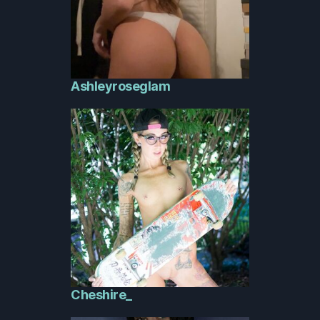
Ashleyroseglam
Cheshire_