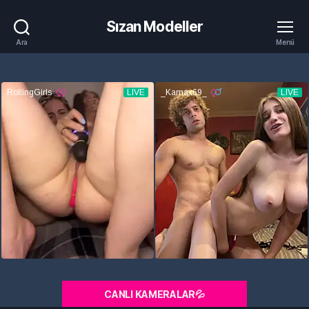
Sızan Modeller
Ara
Menü
CANLI KAMERALAR💦