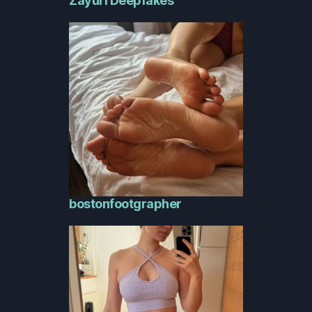
Zayuri Deepfakes
bostonfootgrapher