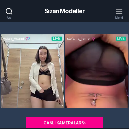
Sızan Modeller
Ara
Menü
CANLI KAMERALAR💦