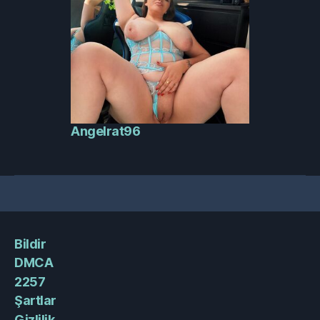
Angelrat96
Bildir
DMCA
2257
Şartlar
Gizlilik