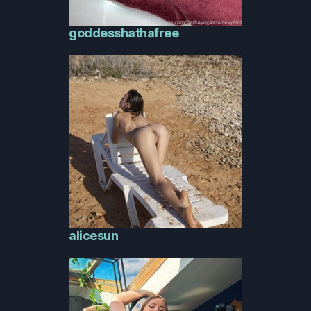
goddesshathafree
alicesun