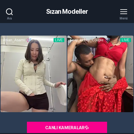
Sızan Modeller
Ara
Menü
CANLI KAMERALAR💦