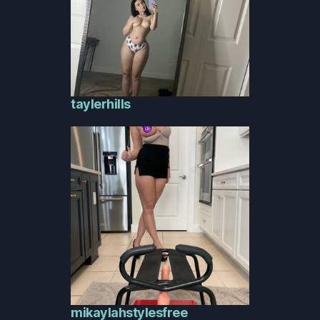
taylerhills
mikaylahstylesfree