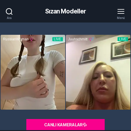
Sızan Modeller
Ara
Menü
CANLI KAMERALAR💦