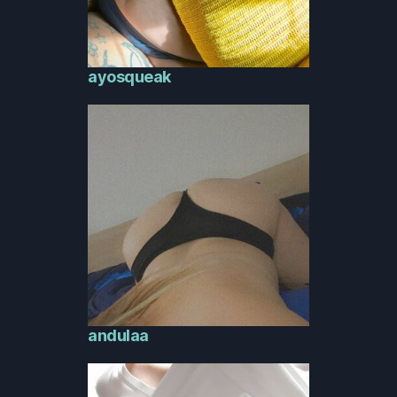
ayosqueak
andulaa