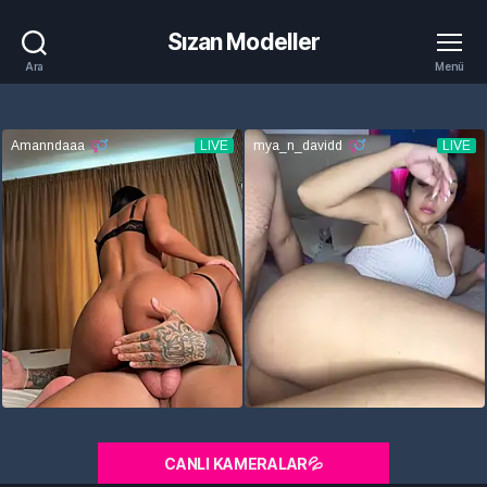
Sızan Modeller
Ara
Menü
CANLI KAMERALAR💦