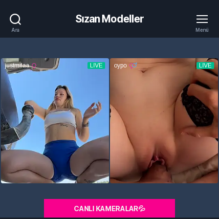
Sızan Modeller
Ara
Menü
CANLI KAMERALAR💦