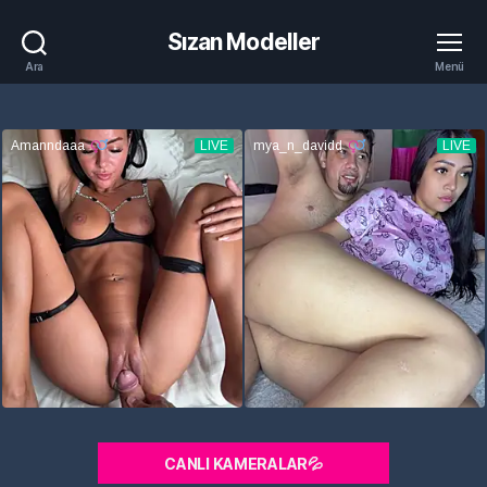
Sızan Modeller
Ara
Menü
CANLI KAMERALAR💦