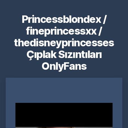
Princessblondex /
fineprincessxx /
thedisneyprincesses
Çıplak Sızıntıları
OnlyFans