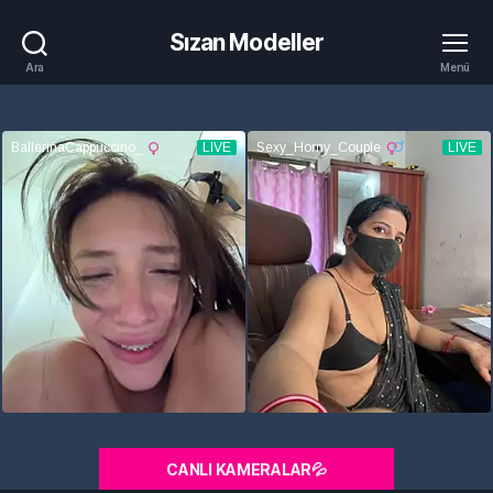
Sızan Modeller
Ara
Menü
CANLI KAMERALAR💦