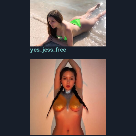
yes_jess_free