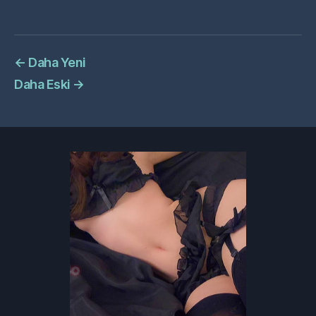
←
Daha Yeni
Daha Eski
→