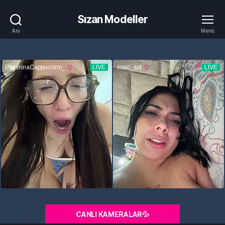
Sızan Modeller
Ara
Menü
CANLI KAMERALAR💦