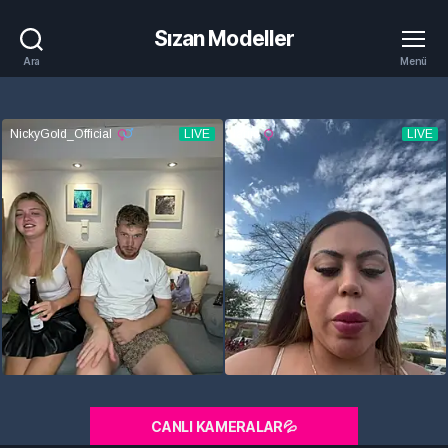
Sızan Modeller
Ara
Menü
CANLI KAMERALAR💦