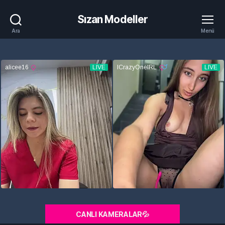
Sızan Modeller
Ara
Menü
CANLI KAMERALAR💦