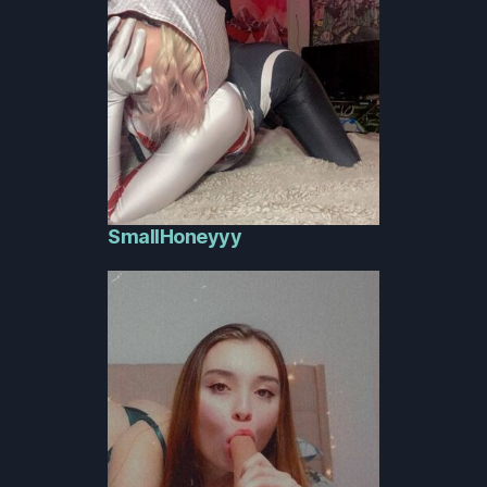
SmallHoneyyy